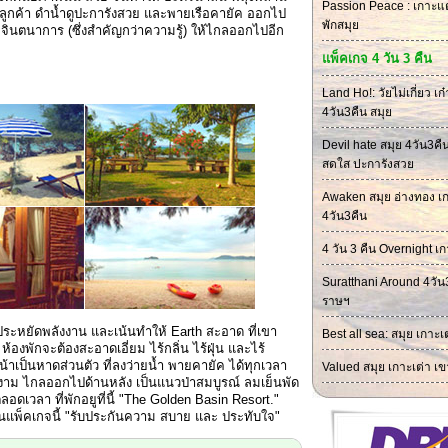
Passion Peace : เกาะแต
่านลูกค้า ดำน้ำดูปะการังสวย และพายเรือคายัค ออกไป
พักสมุย
่มจินตนาการ (ซึ่งสำคัญกว่าความรู้) ให้ไกลออกไปอีก
แพ็คเกจ 4 วัน 3 คืน
Land Ho!: วัยไม่เกี่ยว เ
4วัน3คืน สมุย
Devil hate สมุย 4วัน3คื
สดใส ปะการังสวย
Awaken สมุย อ่างทอง เก
4วัน3คืน
4 วัน 3 คืน Overnight เก
Suratthani Around 4วัน
ราษฯ
ระหยัดพลังงาน และเน้นทำให้ Earth สะอาด ที่เขา
Best all sea: สมุย เกาะเ
อ ห้องพักจะต้องสะอาดเอี่ยม ไร้กลิ่น ไร้ฝุ่น และไร้
้าเป็นหาดส่วนตัว ที่ลงว่ายน้ำ พายคายัค ได้ทุกเวลา
Valued สมุย เกาะเต่า เข
ม ไกลออกไปด้านหลัง เป็นแนวป่าสมบูรณ์ ลมเย็นพัด
เวลา ที่พักอยูที่นี้ "The Golden Basin Resort."
ก ในแพ็คเกจนี้ "รับประกันความ สบาย และ ประทับใจ"