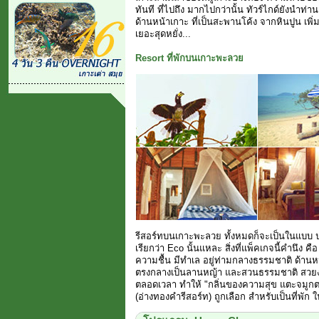
ทันที ที่ไปถึง มากไปกว่านั้น ทัวร์ไกด์ยังนำท
ด้านหน้าเกาะ ที่เป็นสะพานโค้ง จากหินปูน เพิ
เยอะสุดหยั่ง...
Resort ที่พักบนเกาะพะลวย
รีสอร์ทบนเกาะพะลวย ทั้งหมดก็จะเป็นในแบบ ป
เรียกว่า Eco นั้นแหละ สิ่งที่แพ็คเกจนี้คำนึง คื
ความชื้น มีทำเล อยู่ท่ามกลางธรรมชาติ ด้านหน
ตรงกลางเป็นลานหญ้า และสวนธรรมชาติ สวยงา
ตลอดเวลา ทำให้ "กลิ่นของความสุข แตะจมูกตลอด
(อ่างทองคำรีสอร์ท) ถูกเลือก สำหรับเป็นที่พั