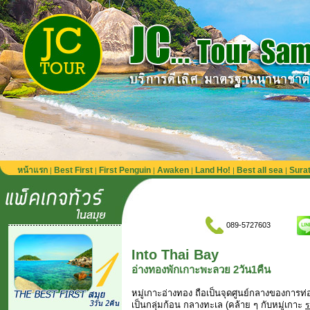
หน้าแรก
Best First
First Penguin
Awaken
Land Ho!
Best all sea
Sura
|
|
|
|
|
|
089-5727603
Into Thai Bay
อ่างทองพักเกาะพะลวย 2วัน1คืน
หมู่เกาะอ่างทอง ถือเป็นจุดศูนย์กลางของการท่องเ
เป็นกลุ่มก้อน กลางทะเล (คล้าย ๆ กับหมู่เกาะ
ร