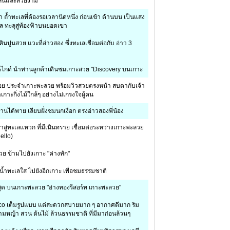
พลนและสวยงาม
า ถ้ำทะเลที่ต้องรอเวลานิดหนึ่ง ก่อนเข้า ด้านบน เป็นแสง
ล ทะลุสู่ท้องฟ้าบนยอดเขา
ินปูนสวย แวะที่อ่าวสอง ซึ่งทะเลเชื่อมต่อกับ อ่าว 3
ร์ไกด์ นำท่านลูกค้าเดินชมเกาะสวย "Discovery บนเกาะ
่อย ประจำเกาะพะลวย พร้อมวิวสวยตรงหน้า สบตากับเจ้า
เกาะกิ่งไม้ใกล้ๆ อย่างไม่เกรงใจผู้คน
่านได้พาย เลียบฝั่งชมนกเงือก ตรงอ่าวสองพี่น้อง
าสู่ทะเลแหวก ที่มีเนินทราย เชื่อมต่อระหว่างเกาะพะลวย
ello)
 ข้ามไปยังเกาะ "ค่างทัก"
ยน้ำทะเลใส ไปยังอีกเกาะ เพื่อชมธรรมชาติ
ที่สุด บนเกาะพะลวย "อ่างทองรีสอร์ท เกาะพะลวย"
บ Eco เต็มรูปแบบ แต่สะดวกสบายมาก ๆ อากาศดีมาก ริม
มหญ้า สวน ต้นไม้ ล้วนธรรมชาติ ที่มีมาก่อนล้วนๆ