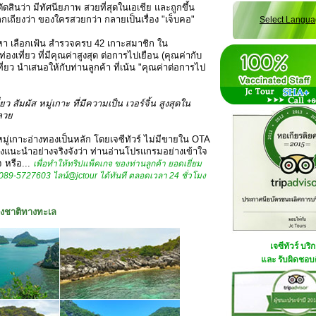
ตัดสินว่า มีทัศนียภาพ สวยที่สุดในเอเชีย และถูกขึ้น
ถกเถียงว่า ของใครสวยกว่า กลายเป็นเรื่อง "เจ็บคอ"
Select Langu
ัดหา เลือกเฟ้น สำรวจครบ 42 เกาะสมาชิก ใน
งเที่ยว ที่มีคุณค่าสูงสุด ต่อการไปเยือน (คุณค่ากับ
ี่ยว นำเสนอให้กับท่านลูกค้า ที่เน้น "คุณค่าต่อการไป
ยว สัมผัส หมู่เกาะ ที่มีความเป็น เวอร์จิ้น สูงสุดใน
ลวย
มู่เกาะอ่างทองเป็นหลัก โดยเจซีทัวร์ ไม่มีขายใน OTA
องแนะนำอย่างจริงจังว่า ท่านอ่านโปรแกรมอย่างเข้าใจ
จ หรือ...
เพื่อทำให้ทริปแพ็คเกจ ของท่านลูกค้า ยอดเยี่ยม
วร์ 089-5727603 ไลน์@jctour ได้ทันที ตลอดเวลา 24 ชั่วโมง
ห่งชาติทางทะเล
เจซีทัวร์ บริ
และ รับผิดชอบด