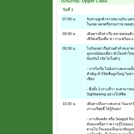
โปรแกรม: Upper Class
วันที่ 1
07:00 น.
รับท่านลูกค้าจากสนามบิน นครศ
ในเขต นครศรีธรรมราช เขตสุรา
08:00 น.
เดินทางถึงท่าเรือ ตลาดดอนสัก 
เสิร์ฟเครื่องดื่ม ชา กาแฟร้อน
08:30 น.
ไปกันเลย! เรือส่วนตัวลำสะอาด
อุปกรณ์ท่องเที่ยว หัวโทงลำใหญ
ป้องกันไวรัส ไปในตัว)
- การวิ่งเรือ ไปยังเกาะพะลวยน
สำคัญ ทำให้คลื่นลูกใหญ่ ไม่สา
เชือก
- ซึ่งทั้ง 3 เกาะที่ว่า จะสาม
Sightseeing อย่างใกล้ชิด
10:30 น.
เดินทางถึงเกาะพะลวย วันแรกวันข
เกาะบริสุทธิ์ ได้รู้กันล่ะ!
- เกาะหินหลัก หรือ Seagull Ro
มันจะเหนือกว่าความรู้ไปเยอะ
ตามไป ก็จะมองเห็นแนวหินภูเขาไฟ