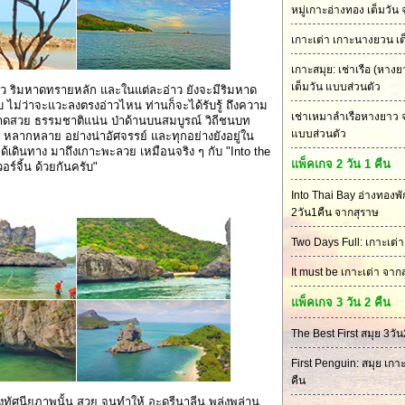
หมู่เกาะอ่างทอง เต็มวัน
เกาะเต่า เกาะนางยวน เต
เกาะสมุย: เช่าเรือ (หาง
เต็มวัน แบบส่วนตัว
่าว ริมหาดทรายหลัก และในแต่ละอ่าว ยังจะมีริมหาด
ิบ ไม่ว่าจะแวะลงตรงอ่าวไหน ท่านก็จะได้รับรู้ ถึงความ
เช่าเหมาลำเรือหางยาว 
ส หาดสวย ธรรมชาติแน่น ป่าด้านบนสมบูรณ์ วิถีชนบท
แบบส่วนตัว
นิด หลากหลาย อย่างน่าอัศจรรย์ และทุกอย่างยังอยู่ใน
ด้เดินทาง มาถึงเกาะพะลวย เหมือนจริง ๆ กับ "Into the
แพ็คเกจ 2 วัน 1 คืน
อร์จิ้น ด้วยกันครับ"
Into Thai Bay อ่างทองพ
2วัน1คืน จากสุราษ
Two Days Full: เกาะเต่า
It must be เกาะเต่า จาก
แพ็คเกจ 3 วัน 2 คืน
The Best First สมุย 3วัน
First Penguin: สมุย เกาะ
คืน
ัศนียภาพนั้น สวย จนทำให้ อะดรีนาลีน พลุ่งพล่าน