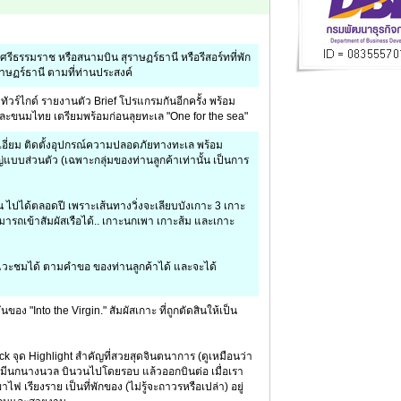
รีธรรมราช หรือสนามบิน สุราษฏร์ธานี หรือรีสอร์ทที่พัก
ษฏร์ธานี ตามที่ท่านประสงค์
ทัวร์ไกด์ รายงานตัว Brief โปรแกรมกันอีกครั้ง พร้อม
 และขนมไทย เตรียมพร้อมก่อนลุยทะเล "One for the sea"
เอี่ยม ติดตั้งอุปกรณ์ความปลอดภัยทางทะเล พร้อม
่แบบส่วนตัว (เฉพาะกลุ่มของท่านลูกค้าเท่านั้น เป็นการ
ั้น ไปได้ตลอดปี เพราะเส้นทางวิ่งจะเลียบบังเกาะ 3 เกาะ
มารถเข้าสัมผัสเรือได้.. เกาะนกเพา เกาะส้ม และเกาะ
ารถแวะชมได้ ตามคำขอ ของท่านลูกค้าได้ และจะได้
อง "Into the Virgin." สัมผัสเกาะ ที่ถูกตัดสินให้เป็น
ck จุด Highlight สำคัญที่สวยสุดจินตนาการ (ดูเหมือนว่า
) มีนกนางนวล บินวนไปโดยรอบ แล้วออกบินต่อ เมื่อเรา
 เรียงราย เป็นที่พักของ (ไม่รู้จะถาวรหรือเปล่า) อยู่