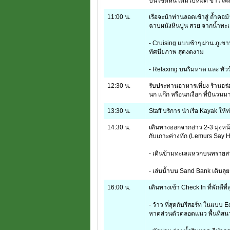
บนโขดหิน เต็มไปหมด ขาวโ
11:00 น.
เรือจะนำท่านลอดเข้าสู่ ถ้ำคอม้
ฉาบผนังหินปูน สวย จากน้ำทะเ
- Cruising แบบช้าๆ ผ่าน ภูเขาห
ทัศนียภาพ สุดงดงาม
- Relaxing บนริมหาด และ ทัว
12:30 น.
รับประทานอาหารเที่ยง ร้านอร
นก แก๊ก หรือนกเงือก ที่บินวนมา
13:30 น.
Staff บริการ นำเรือ Kayak ให้ท
14:30 น.
เดินทางออกจากอ่าว 2-3 มุ่งหน้
กับเกาะค่างทัก (Lemurs Say H
- เดินข้ามทะเลแหวกบนทรายสวย
- เล่นน้ำบน Sand Bank เดินลุ
16:00 น.
เดินทางเข้า Check In ที่พักดี
- ว้าว ที่สุดกับรีสอร์ท ในแบ
หาดส่วนตัวตลอดแนว พื้นที่สนา