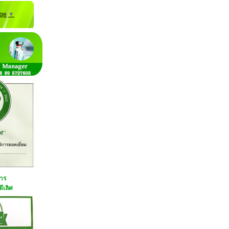
age
▼
การ
ีเลิศ