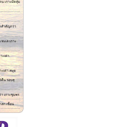
น เกาะมัตสุ่ม
ก๋าสำคัญกว่า
น ทะเล เกาะ
าะเต่า
าะเต่า สมุย
3คืน รอบสุ
ต่า เกาะชุมพร
าสก เขื่อน