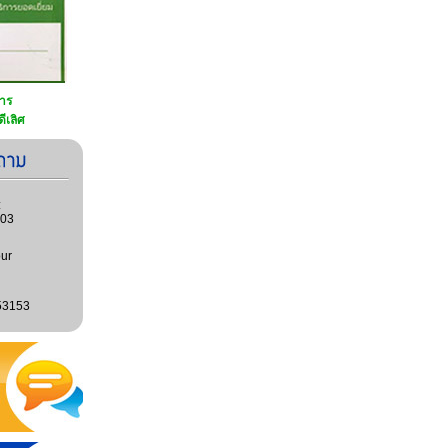
การ
ีเลิศ
:
603
ur
53153