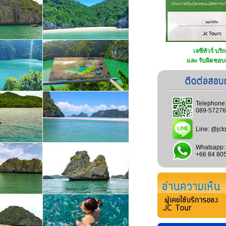
เจซีทัวร์ บริ
และ รับผิดชอบด
Telephone
089-5727
Line:
@jcto
Whatsapp:
+66 84 80