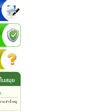
บ
ราษ ดำน้ำหมู่