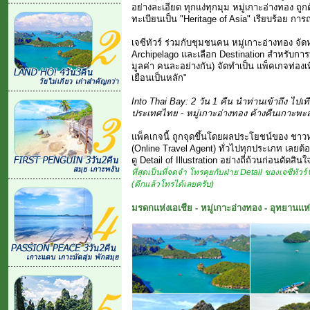
อย่างละเอียด ทุกแง่ทุกมุม หมู่เกาะอ่างทอง ถูก
ทะเบียนเป็น "Heritage of Asia" เรียบร้อย การ
เจซีทัวร์ ร่วมกับชุมชนคน หมู่เกาะอ่างทอง จ
Archipelago และเลือก Destination สำหรับการท่อ
มูลค่า คนละอย่างกัน) จัดทำเป็น แพ็คเกจท่องเท
เยือนเป็นหลัก"
Into Thai Bay: 2 วัน 1 คืน นำท่านเข้าถึง ไปเที่
ประเทศไทย - หมู่เกาะอ่างทอง ค้างคืนเกาะพะ
แพ็คเกจนี้ ถูกจุดขึ้นโดยผลประโยชน์ของ ชาวห
(Online Travel Agent) ทั่วไปทุกประเภท เลยต้
ดู Detail of Illustration อย่างถี่ถ้วนก่อนตัดสินใ
ที่สุดเป็นที่จดจำ โทรคุยกับฝ่าย Detail ของเจซีทั
(ดึกแล้วโทรได้เลยครับ)
มรดกแห่งเอเชีย - หมู่เกาะอ่างทอง - อุทยานแ