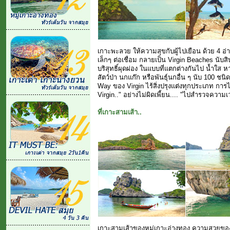
เกาะพะลวย ให้ความสุขกับผู้ไปเยือน ด้วย 4 อ
เล็กๆ ต่อเชื่อม กลายเป็น Virgin Beaches นับส
บริสุทธิ์ผุดผ่อง ในแบบที่แตกต่างกันไป น้ำใ
สัตว์ป่า นกแก๊ก หรือพันธุ์นกอื่น ๆ นับ 100 ช
Way ของ Virgin ไร้สิ่งปรุงแต่งทุกประเภท การไ
Virgin.." อย่างไม่ผิดเพี้ยน.... "ไปสำรวจความเว
ที่เกาะสามเส้า..
เกาะสามเส้าของหมู่เกาะอ่างทอง ความสวยของท