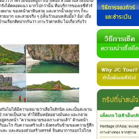
่อชมวิว ภาพรวมของหมู่เกาะอ่างทอง ส่วนด้านล่างเป็นริม
รังได้ตลอดแนว มากไปกว่านั้น ทีมบริการของเจซีทัวร์
มงดงาม ของหน้าผาหินสวย และหากน้ำลงมากๆ ก็จะ
ยมาก และสวยจริง ๆ (เห็นวัวนอนหลับมั๊ย? อ้อ! เมื่อ
นเรียกติดปากกันว่า เกาะวัวตาหลับ ไม่เกี่ยวกับวัว
ต่างกันไม่ได้มีความหมายว่าเสียใจสักนิด และเป็นสะพาน
 2 กลายเป็นสาม ทำให้ยืนหยัดอย่างมั่นคง และกลาย
แพ็คเกจ ไปเช้าเย็นกลั
ละอยู่ตรงหน้า "ความหมายของเกาะสามเส้า" ด้านหน้า
ับอะไร กับความเศร้าแล้ว ยังตรงกันข้ามของความรู้สึก
Heritage of Asia: ทะเลสุ
ว้าว และ และสมองส่วนสร้างสรรค์ จินตนาการออกไปไกล
เกาะอ่างทอง จากสุราษ