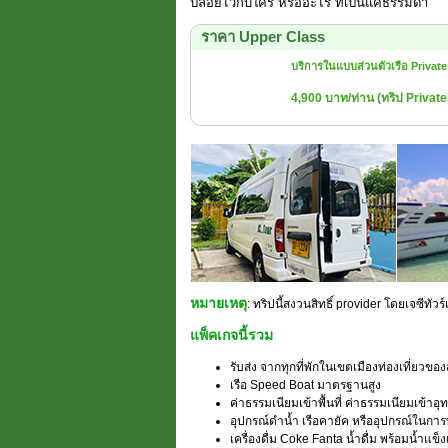
ปล่อยไว้กับใคร หรืออะไร ที่เป็นแค่ธรรมดา
ราคา Upper Class
บริการในแบบส่วนตัวเรือ Private 
4,900 บาท/ท่าน (ทริป Private,
หมายเหตุ
: ทริปนี้สงวนสิทธิ์ provider โดยเจซีทัว
แพ็คเกจนี้รวม
รับส่ง จากทุกที่พักในเขตเมืองท่องเที่ยวของ
เรือ Speed Boat มาตรฐานสูง
ค่าธรรมเนียมเข้าพื้นที่ ค่าธรรมเนียมเข้า
อุปกรณ์ดำน้ำ เรือคายัค หรืออุปกรณ์ใน
เครื่องดื่ม Coke Fanta น้ำดื่ม พร้อมน้ำแข็ง