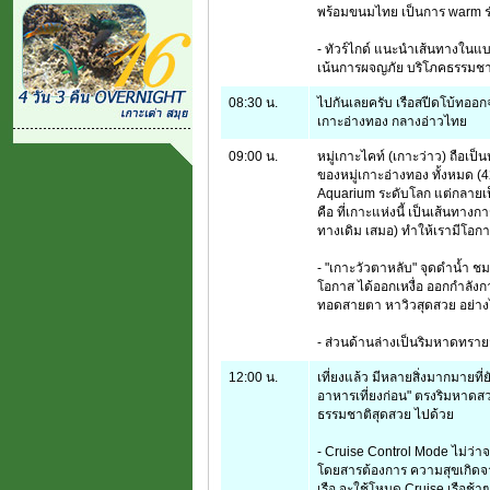
พร้อมขนมไทย เป็นการ warm ร่
- ทัวร์ไกด์ แนะนำเส้นทางในแบบ 
เน้นการผจญภัย บริโภคธรรมชาต
08:30 น.
ไปกันเลยครับ เรือสปีดโบ้ทออกจ
เกาะอ่างทอง กลางอ่าวไทย
09:00 น.
หมู่เกาะไคท์ (เกาะว่าว) ถือเป็
ของหมู่เกาะอ่างทอง ทั้งหมด (
Aquarium ระดับโลก แต่กลายเป
คือ ที่เกาะแห่งนี้ เป็นเส้นทา
ทางเดิม เสมอ) ทำให้เรามีโอกา
- "เกาะวัวตาหลับ" จุดดำน้ำ ช
โอกาส ได้ออกเหงื่อ ออกกำลังก
ทอดสายตา หาวิวสุดสวย อย่างไม
- ส่วนด้านล่างเป็นริมหาดทรา
12:00 น.
เที่ยงแล้ว มีหลายสิ่งมากมายที่
อาหารเที่ยงก่อน" ตรงริมหาดส
ธรรมชาติสุดสวย ไปด้วย
- Cruise Control Mode ไม่ว่าจะ
โดยสารต้องการ ความสุขเกิดจาก
เรือ จะใช้โหมด Cruise เรือช้า