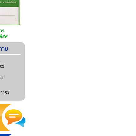
การ
ีเลิศ
:
603
ur
53153