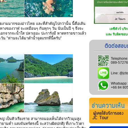
่สวยงามมากของอ่าวไทย และที่สำคัญไปกว่านั้น นี้คือเส้น
างของวาฬ จะเหมือนๆ กันทุกๆ วัน นับเป็นปี ๆ จึงจะ
เจซีทัวร์ บริ
ว นอกจากจะน้ำใส ปลาเยอะ ปะการังมี หาดทรายขาวแล้ว
และ รับผิดชอบด
วัน "ท่านจะได้มาดำน้ำจุดแรกที่นี้ครับ"
Telephone
089-5727
Line:
@jcto
Whatsapp:
+66 84 80
ใหญ่ เป็นทิวเรียงราย สามารถมองเห็นได้จากวิวมุมสูง
ยามค่ำ แสงจันทร์ตรงนี้ จะสว่างผิดปกติ) ที่เกาะวัวตา