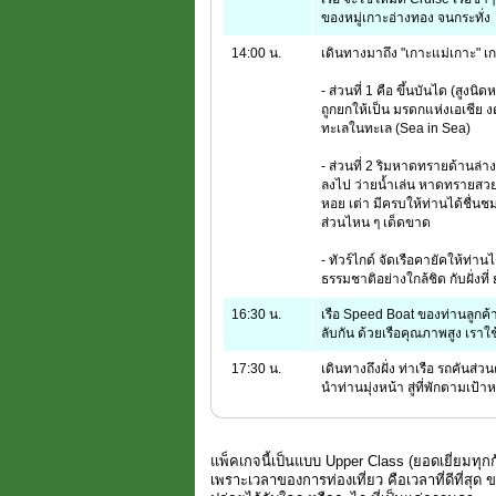
ของหมู่เกาะอ่างทอง จนกระทั่ง
14:00 น.
เดินทางมาถึง "เกาะแม่เกาะ" เก
- ส่วนที่ 1 คือ ขึ้นบันได (สูงน
ถูกยกให้เป็น มรดกแห่งเอเชีย ง
ทะเลในทะเล (Sea in Sea)
- ส่วนที่ 2 ริมหาดทรายด้านล่า
ลงไป ว่ายน้ำเล่น หาดทรายสวย
หอย เต่า มีครบให้ท่านได้ชื่นช
ส่วนไหน ๆ เด็ดขาด
- ทัวร์ไกด์ จัดเรือคายัคให้ท่า
ธรรมชาติอย่างใกล้ชิด กับฝั่งที่
16:30 น.
เรือ Speed Boat ของท่านลูกค้
ลับกัน ด้วยเรือคุณภาพสูง เราใ
17:30 น.
เดินทางถึงฝั่ง ท่าเรือ รถคันส่ว
นำท่านมุ่งหน้า สู่ที่พักตามเป้
แพ็คเกจนี้เป็นแบบ Upper Class (ยอดเยี่ยมทุกก
เพราะเวลาของการท่องเที่ยว คือเวลาที่ดีที่สุด ข