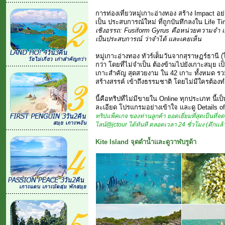
การท่องเที่ยวหมู่เกาะอ่างทอง สร้าง Impact อย
เป็น ประสบการณ์ใหม่ ที่ถูกบันทึกลงใน Life Ti
เชิงอรรถ: Fusiform Gyrus คือหน่วยความจำ เ
เป็นประสบการณ์ ว่าจำได้ และเคยเห็น
หมู่เกาะอ่างทอง ทัวร์เต็มวันจากสุราษฏร์ธานี 
กว่า โดยที่ไม่จำเป็น ต้องข้ามไปยังเกาะสมุย เป็
เกาะสำคัญ สุดสวยงาม ใน 42 เกาะ ทั้งหมด รว
สร้างสรรค์ เข้าถึงธรรมชาติ โดยไม่มีใครต้อง
นี้คือทริปที่ไม่มีขายใน Online ทุกประเภท นี้
ละเอียด โปรแกรมอย่างเข้าใจ และดู Details of I
ทริปแพ็คเกจ ของท่านลูกค้า ยอดเยี่ยมที่สุดเป็นที่
ไลน์@jctour ได้ทันที ตลอดเวลา 24 ชั่วโมง (ดึกแล
Kite Island จุดดำน้ำและดูวาฬบรูด้า