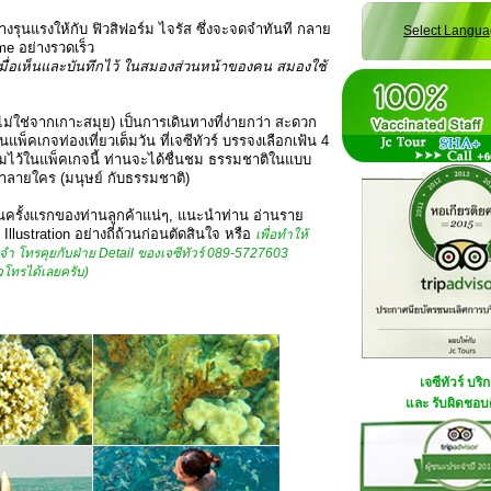
่างรุนแรงให้กับ ฟิวสิฟอร์ม ไจรัส ซึ่งจะจดจำทันที กลาย
Select Langu
me อย่างรวดเร็ว
มื่อเห็นและบันทึกไว้ ในสมองส่วนหน้าของคน สมองใช้
(ไม่ใช่จากเกาะสมุย) เป็นการเดินทางที่ง่ายกว่า สะดวก
นแพ็คเกจท่องเที่ยวเต็มวัน ที่เจซีทัวร์ บรรจงเลือกเฟ้น 4
มไว้ในแพ็คเกจนี้ ท่านจะได้ชื่นชม ธรรมชาติในแบบ
ทำลายใคร (มนุษย์ กับธรรมชาติ)
เป็นครั้งแรกของท่านลูกค้าแน่ๆ, แนะนำท่าน อ่านราย
llustration อย่างถี่ถ้วนก่อนตัดสินใจ หรือ
เพื่อทำให้
จดจำ โทรคุยกับฝ่าย Detail ของเจซีทัวร์ 089-5727603
้วโทรได้เลยครับ)
เจซีทัวร์ บริ
และ รับผิดชอบด