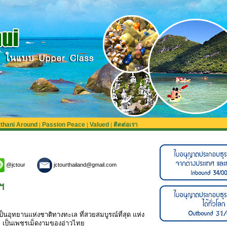
tthani Around
Passion Peace
Valued
ติดต่อเรา
|
|
|
@jctour
jctourthailand@gmail.com
ฯ
เป็นอุทยานแห่งชาติทางทะเล ที่สวยสมบูรณ์ที่สุด แห่ง
าะ เป็นเพชรเม็ดงามของอ่าวไทย