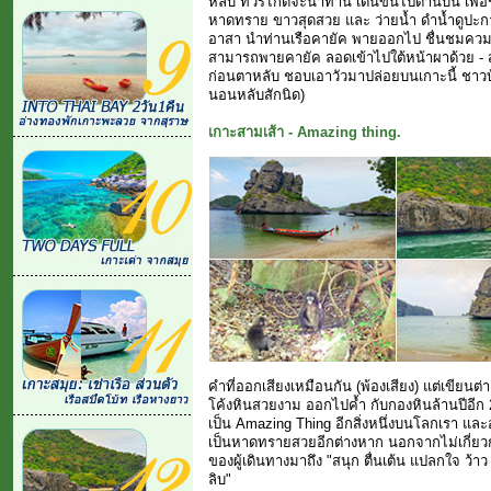
หลับ ทัวร์ไกด์จะนำท่าน เดินขึ้นไปด้านบน เพื
หาดทราย ขาวสุดสวย และ ว่ายน้ำ ดำน้ำดูปะกา
อาสา นำท่านเรือคายัค พายออกไป ชื่นชมคว
สามารถพายคายัค ลอดเข้าไปใต้หน้าผาด้วย - สว
ก่อนตาหลับ ชอบเอาวัวมาปล่อยบนเกาะนี้ ชาวบ้า
นอนหลับสักนิด)
เกาะสามเส้า - Amazing thing.
คำที่ออกเสียงเหมือนกัน (พ้องเสียง) แต่เขียน
โค้งหินสวยงาม ออกไปค้ำ กับกองหินล้านปีอีก
เป็น Amazing Thing อีกสิ่งหนึ่งบนโลกเรา แ
เป็นหาดทรายสวยอีกต่างหาก นอกจากไม่เกี่ยวก
ของผู้เดินทางมาถึง "สนุก ตื่นเต้น แปลกใจ 
ลิบ"