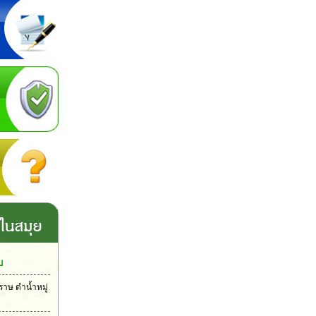
บ
ราษ ดำน้ำหมู่