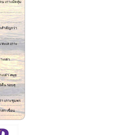
น เกาะมัตสุ่ม
ก๋าสำคัญกว่า
น ทะเล เกาะ
าะเต่า
าะเต่า สมุย
3คืน รอบสุ
ต่า เกาะชุมพร
าสก เขื่อน