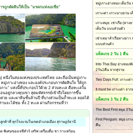
หมู่เกาะอ่างทอง เต็มวัน
รถูกตัดสินให้เป็น "มรดกแห่งเอเชีย"
เกาะเต่า เกาะนางยวน เต
เกาะสมุย: เช่าเรือ (หาง
เต็มวัน แบบส่วนตัว
เช่าเหมาลำเรือหางยาว 
แบบส่วนตัว
แพ็คเกจ 2 วัน 1 คืน
Into Thai Bay อ่างทองพ
2วัน1คืน จากสุราษ
sia) หนึ่งในสองแห่งของประเทศไทย และถือเป็นหมู่เกาะ
Two Days Full: เกาะเต่า
ีย หมู่เกาะอ่างทอง และองค์ประกอบการตัดสินใจ ให้ถูก
ม่เกาะ" แห่งนี้ที่ประกอบไว้ด้วย 2 ส่วนทะเล คือทะเลใน
It must be เกาะเต่า จาก
อนอยู่กลางหุบเขา สุดมหัศจรรย์เข้าถึงโดยการขึ้น
สวย และผาหินชั้นล้านปี ที่บางส่วนเป็นถ้ำทะเล ลอดได้
แพ็คเกจ 3 วัน 2 คืน
่านจะได้ชม ทั้ง 2 ทะเล ผ่านกิจกรรมที่ว่า
The Best First สมุย 3วัน
First Penguin: สมุย เกาะ
นลูกค้าที่ ทุกโรงแรมในเขตอำเภอเมือง สุราษฏร์ธานี
คืน
Zone พิเศษของเจซีทัวร์ เสริฟ เครื่องดื่ม ชา กาแฟร้อน