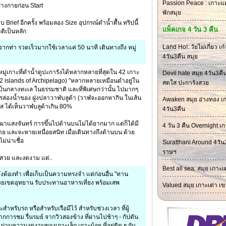
Passion Peace : เกาะแต
างกายก่อน Start
พักสมุย
Brief อีกครั้ง พร้อมลอง Size อุปกรณ์ดำน้ำตื้น ทริปนี้
แพ็คเกจ 4 วัน 3 คืน
ิเป็นหลัก
Land Ho!: วัยไม่เกี่ยว เ
ากท่า รวดเร็วมากใช้เวลาแค่ 50 นาที เดินทางถึง หมู่
4วัน3คืน สมุย
นหมู่เกาะที่ดำน้ำดูปะการังได้หลากหลายที่สุดใน 42 เกาะ
Devil hate สมุย 4วัน3คื
42 islands of Archipelago) "หลากหลายเหมือนดำอยู่ใน
สดใส ปะการังสวย
็นกลางทะเล ในธรรมชาติ และที่พิเศษกว่านั้น ไปมากๆ
งการล่องน้ำของ ฝูงปลาวาฬบลูด้า (วาฬจะออกหากิน ในเส้น
Awaken สมุย อ่างทอง เก
ส ได้เห็นวาฬบลูด้าเกิน 80%
4วัน3คืน
มผาแสงจันทร์ การขึ้นไปด้านบนไม่ได้ยากมาก แต่ก็ได้มี
4 วัน 3 คืน Overnight เก
าย และจะหายเหนื่อยสนิท เมื่อเดินทางถึงด้านบน ด้วย
่น่าเชื่อ
Suratthani Around 4วัน
ราษฯ
ยสวย และงดงาม แต่..
Best all sea: สมุย เกาะเ
ยังต้องทำ เพื่อเก็บเป็นความทรงจำ แต่ก่อนอื่น "ทาน
วยเขตอุทยาน รับประทานอาหารเที่ยง พร้อมเสพ
Valued สมุย เกาะเต่า เข
สำหรับรถ หรือสำหรับเรือมีไว้ สำหรับช่วงเวลา ที่ผู้
การชม รื่นรมย์ จากวิวสองข้าง ที่ผ่านไปช้าๆ - กัปตัน
ๆ ผ่านความงดงามของเกาะเล็ก เกาะน้อย ที่อยู่ติด ๆ กัน