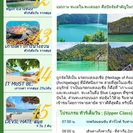
แม่เกาะ ทะเลใน-ทะเลนอก คือปัจจัยสำคัญในกา
ถูกจัดให้เป็น มรดกแห่งเอเชีย (Heritage of A
(Archipelago) ที่มีทัศนียภาพ สวยที่สุดในเอเช
อนุรักษ์ ว่าเป็นมรดกแห่งเอเชีย ก็คือที่ "เกาะแ
และทะเลนอก. ทะเลในคือ Blue Lagoon ที่ซุกซ่
บันได, ส่วนทะเลรอบนอก ห่อหุ้มไว้ด้วย ริมหาด
เข้าชมโดยการพายคายัค ข่าวดีที่สุดคือ ทริปนี้ท
โปรแกรม ทัวร์เต็มวัน : (Upper Class)
07:00 น.
รถพร้อมคนขับ ทัวร์ไกด์ รับท่า
08:00 น.
เดินทางถึงท่าเรือ - ที่ท่าเรือ 